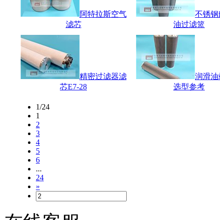
阿特拉斯空气
不锈钢
滤芯
油过滤篮
精密过滤器滤
润滑油
芯E7-28
选型参考
1/24
1
2
3
4
5
6
...
24
»