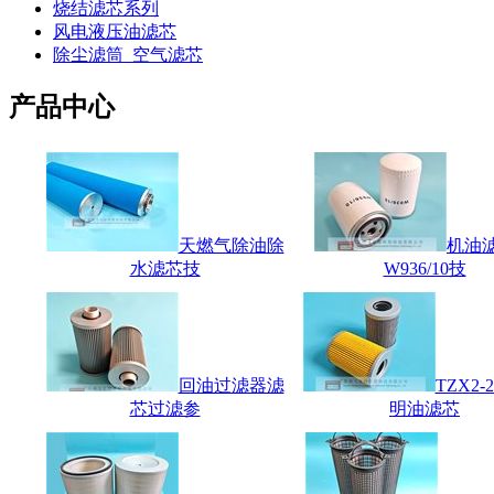
烧结滤芯系列
风电液压油滤芯
除尘滤筒_空气滤芯
产品中心
天燃气除油除
机油
水滤芯技
W936/10技
回油过滤器滤
TZX2-
芯过滤参
明油滤芯