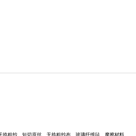
捻粗纱、短切原丝、无捻粗纱布、玻璃纤维毡、摩擦材料、