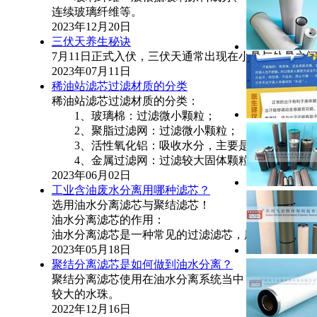
连续玻璃纤维等。 ...
2023年12月20日
三伏天养生秘诀
7月11日正式入伏，三伏天通常出现在小暑与处暑之
2023年07月11日
稀油站滤芯过滤材质的分类
稀油站滤芯过滤材质的分类：
1、玻璃棉：过滤微小颗粒；
2、聚脂过滤网：过滤微小颗粒；
3、活性氧化铝：吸收水分，主要是酸性物质。
4、金属过滤网：过滤较大固体颗粒(主要...
2023年06月02日
工业含油废水分离用哪种滤芯？
选用油水分离滤芯与聚结滤芯！
油水分离滤芯的作用：
油水分离滤芯是一种常见的过滤滤芯，用于将水与油分
2023年05月18日
聚结分离滤芯是如何做到油水分离？
聚结分离滤芯使用在油水分离系统当中，主要分离油
较大的水珠。
2022年12月16日