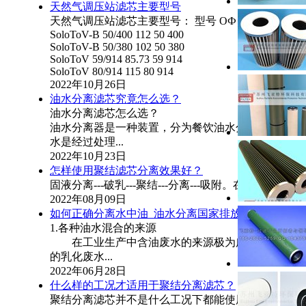
天然气调压站滤芯主要型号
天然气调压站滤芯主要型号： 型号 OФ IФ H
SoloToV-B 50/400 112 50 400
SoloToV-B 50/380 102 50 380
SoloToV 59/914 85.73 59 914
SoloToV 80/914 115 80 914
2022年10月26日
油水分离滤芯究竟怎么选？
油水分离滤芯怎么选？
油水分离器是一种装置，分为餐饮油水分离器和工业
水是经过处理...
2022年10月23日
怎样使用聚结滤芯分离效果好？
固液分离---破乳---聚结---分离---吸附。在
2022年08月09日
如何正确分离水中油_油水分离国家排放标准
1.各种油水混合的来源
在工业生产中含油废水的来源极为广泛，如油气田
的乳化废水...
2022年06月28日
什么样的工况才适用于聚结分离滤芯？
聚结分离滤芯并不是什么工况下都能使用的，而是要